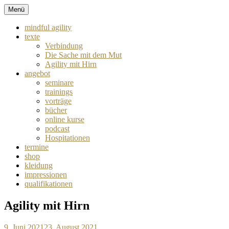
Zum
Menü
mindful agility
Inhalt
springen
mindful agility
texte
Verbindung
Die Sache mit dem Mut
Agility mit Hirn
angebot
seminare
trainings
vorträge
bücher
online kurse
podcast
Hospitationen
termine
shop
kleidung
impressionen
qualifikationen
Agility mit Hirn
9. Juni 2021
23. August 2021