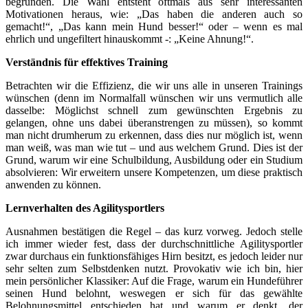
begründen. Die Wahl entsteht oftmals aus sehr interessanten
Motivationen heraus, wie: „Das haben die anderen auch so
gemacht!“, „Das kann mein Hund besser!“ oder – wenn es mal
ehrlich und ungefiltert hinauskommt -: „Keine Ahnung!“.
Verständnis für effektives Training
Betrachten wir die Effizienz, die wir uns alle in unseren Trainings
wünschen (denn im Normalfall wünschen wir uns vermutlich alle
dasselbe: Möglichst schnell zum gewünschten Ergebnis zu
gelangen, ohne uns dabei überanstrengen zu müssen), so kommt
man nicht drumherum zu erkennen, dass dies nur möglich ist, wenn
man weiß, was man wie tut – und aus welchem Grund. Dies ist der
Grund, warum wir eine Schulbildung, Ausbildung oder ein Studium
absolvieren: Wir erweitern unsere Kompetenzen, um diese praktisch
anwenden zu können.
Lernverhalten des Agilitysportlers
Ausnahmen bestätigen die Regel – das kurz vorweg. Jedoch stelle
ich immer wieder fest, dass der durchschnittliche Agilitysportler
zwar durchaus ein funktionsfähiges Hirn besitzt, es jedoch leider nur
sehr selten zum Selbstdenken nutzt. Provokativ wie ich bin, hier
mein persönlicher Klassiker: Auf die Frage, warum ein Hundeführer
seinen Hund belohnt, weswegen er sich für das gewählte
Belohnungsmittel entschieden hat und warum er denkt, der