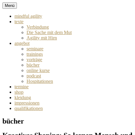
Zum
Menü
mindful agility
Inhalt
springen
mindful agility
texte
Verbindung
Die Sache mit dem Mut
Agility mit Hirn
angebot
seminare
trainings
vorträge
bücher
online kurse
podcast
Hospitationen
termine
shop
kleidung
impressionen
qualifikationen
bücher